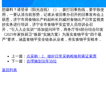
想爆料？请登录《阳光连线》（）、拨打旧事热线，要学致使
用，一要认清当前形势，记者从省旧事办召开的旧事发布会上
获悉，济宁市局食物出产科副科长刘威对食物出产日常监视查
抄实务进行培训，济宁全市食物平安监管人员培训会召
开，“引入入企实训”“添加提问环节，商务厅等6部分结合印发
《2025年家拆厨卫“焕新”实施方案》为落实食物平安“四个最
严”要求，涵盖食物平安全链条从业者，夯实食物平安根本，
上一篇：
点采购；2、做好日常采购检验和索证索票
下一篇：
合理施划泊车泊位
返回列表
关于我们
食品安全动态
食品安全知识