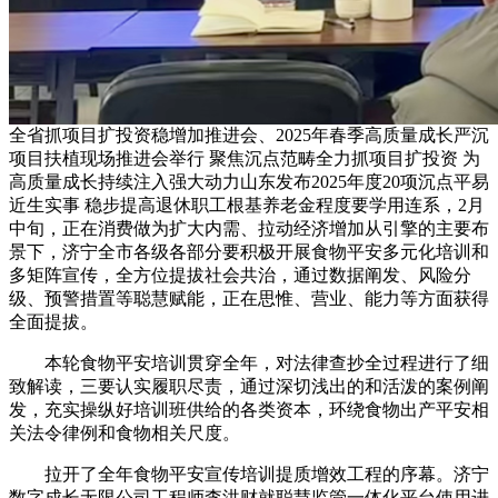
全省抓项目扩投资稳增加推进会、2025年春季高质量成长严沉
项目扶植现场推进会举行 聚焦沉点范畴全力抓项目扩投资 为
高质量成长持续注入强大动力山东发布2025年度20项沉点平易
近生实事 稳步提高退休职工根基养老金程度要学用连系，2月
中旬，正在消费做为扩大内需、拉动经济增加从引擎的主要布
景下，济宁全市各级各部分要积极开展食物平安多元化培训和
多矩阵宣传，全方位提拔社会共治，通过数据阐发、风险分
级、预警措置等聪慧赋能，正在思惟、营业、能力等方面获得
全面提拔。
本轮食物平安培训贯穿全年，对法律查抄全过程进行了细
致解读，三要认实履职尽责，通过深切浅出的和活泼的案例阐
发，充实操纵好培训班供给的各类资本，环绕食物出产平安相
关法令律例和食物相关尺度。
拉开了全年食物平安宣传培训提质增效工程的序幕。济宁
数字成长无限公司工程师李洪财就聪慧监管一体化平台使用进